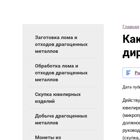
Главная
Ка
Заготовка лома и
отходов драгоценных
ди
металлов
Обработка лома и
отходов драгоценных
Р
металлов
Дата пуб
Скупка ювелирных
Действ
изделий
ювелир
(микро
Добыча драгоценных
металлов
должно
руково
Монеты из
(скупка