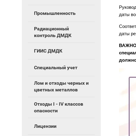
Руково
Промышленность
даты во
Соответ
Радиационный
даты ре
контроль ДМДК
ВАЖНО!
ГИИС ДМДК
специа
должно
Специальный учет
Лом и отходы черных и
цветных металлов
Отходы I - IV классов
опасности
Лицензии