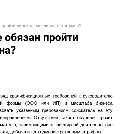
н пройти директор ювелирного магазина?
е обязан пройти
на?
 ряд квалификационных требований к руководителю
овой формы (ООО или ИП) и масштаба бизнеса
твовать указанным требованиям соискатель на эту
аправлениям. Отсутствие такого обучения грозит
нимателю, занимающимися ювелирной деятельностью
говля, добыча и т.д.) административным штрафом.