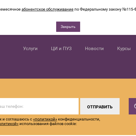
емесячное
абонентское обслуживание
по Федеральному закону №115-
Закрыть
Услуги
ЦИ и ПУЗ
Новости
Курсы
ОТПРАВИТЬ
х и соглашаюсь с
«политикой»
конфиденциальности,
олитикой»
использования файлов cookie: