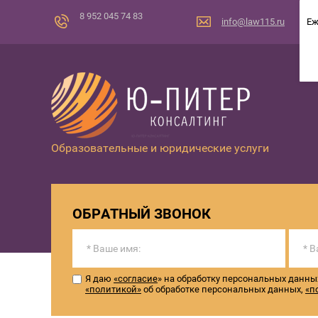
8 952 045 74 83
info@law115.ru
Еж
Образовательные и юридические услуги
ОБРАТНЫЙ ЗВОНОК
Я даю
«согласие
» на обработку персональных данны
«политикой»
об обработке персональных данных,
«п