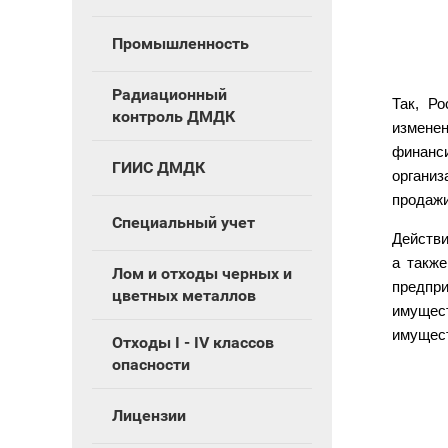
Промышленность
Радиационный
Так, Р
контроль ДМДК
изменен
финанси
ГИИС ДМДК
организ
продажи
Специальный учет
Действи
а такж
Лом и отходы черных и
предпр
цветных металлов
имущес
имущест
Отходы I - IV классов
опасности
Лицензии