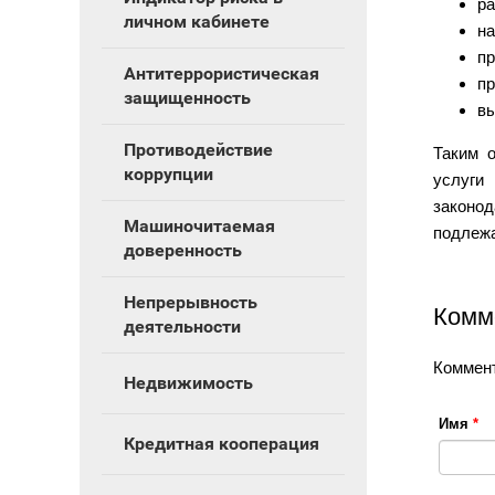
ра
личном кабинете
на
пр
Антитеррористическая
пр
защищенность
вы
Противодействие
Таким 
коррупции
услуги
законо
Машиночитаемая
подлежа
доверенность
Непрерывность
Комм
деятельности
Коммент
Недвижимость
Имя
*
Кредитная кооперация