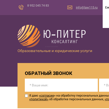
8 952 045 74 83
info@law115.ru
Еж
Образовательные и юридические услуги
ОБРАТНЫЙ ЗВОНОК
Я даю
«согласие
» на обработку персональных данны
«политикой»
об обработке персональных данных,
«п