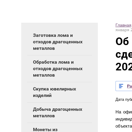
Главная
января 
Заготовка лома и
Об
отходов драгоценных
металлов
сд
Обработка лома и
20
отходов драгоценных
металлов
Р
Скупка ювелирных
изделий
Дата пуб
Добыча драгоценных
На офи
металлов
индиви
объекта
Монеты из