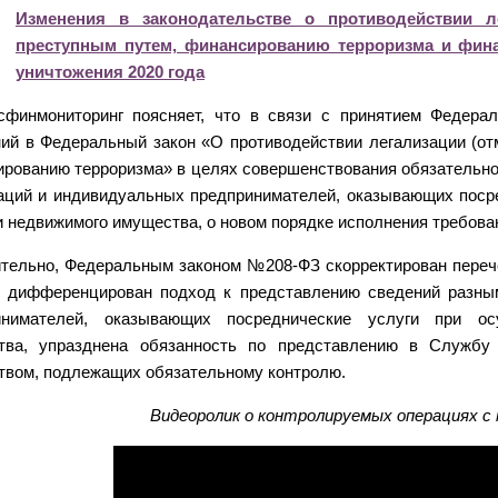
Изменения в законодательстве о противодействии л
преступным путем, финансированию терроризма и фин
уничтожения 2020 года
осфинмониторинг поясняет, что в связи с принятием Федера
ий в Федеральный закон «О противодействии легализации (от
рованию терроризма» в целях совершенствования обязательно
аций и индивидуальных предпринимателей, оказывающих посре
 недвижимого имущества, о новом порядке исполнения требова
тельно, Федеральным законом №208-ФЗ скорректирован переч
е дифференцирован подход к представлению сведений разны
инимателей, оказывающих посреднические услуги при ос
тва, упразднена обязанность по представлению в Службу
вом, подлежащих обязательному контролю.
Видеоролик о контролируемых операциях 