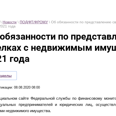
\
Новости
\
ПОД/ФТ/ФРОМУ
\ Об обязанности по представлению с
2021 года
 обязанности по представ
елках с недвижимым имущ
21 года
азделы
ликации: 08.08.2020 08:00
циальном сайте Федеральной службы по финансовому монито
дуальных предпринимателей и юридических лиц, осуществл
ми недвижимого имущества.