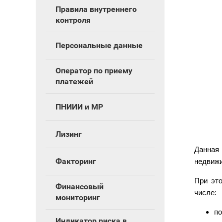
Правила внутреннего
контроля
Персональные данные
Оператор по приему
платежей
ПНИИИ и МР
Лизинг
Данная 
Факторинг
недвижи
При эт
Финансовый
числе:
мониторинг
по
Индикатор риска в