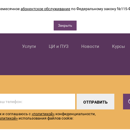
емесячное
абонентское обслуживание
по Федеральному закону №115-
Закрыть
Услуги
ЦИ и ПУЗ
Новости
Курсы
ОТПРАВИТЬ
х и соглашаюсь с
«политикой»
конфиденциальности,
олитикой»
использования файлов cookie: