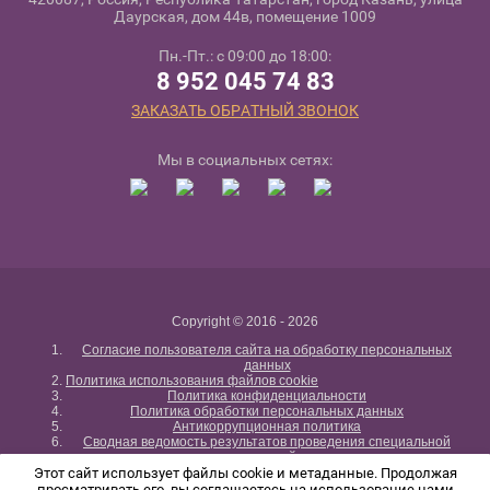
Даурская, дом 44в, помещение 1009
Пн.-Пт.: с 09:00 до 18:00:
8 952 045 74 83
ЗАКАЗАТЬ ОБРАТНЫЙ ЗВОНОК
Мы в социальных сетях:
Copyright © 2016 - 2026
Согласие пользователя сайта на обработку персональных
данных
Политика использования файлов cookie
Политика конфиденциальности
Политика обработки персональных данных
Антикоррупционная политика
Сводная ведомость результатов проведения специальной
оценки условий труда
Этот сайт использует файлы cookie и метаданные. Продолжая
При цитировании и ином использовании материалов сайта ссылка на
просматривать его, вы соглашаетесь на использование нами