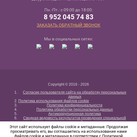
Пн.-Пт.: с 09:00 до 18:00:
8 952 045 74 83
ЗАКАЗАТЬ ОБРАТНЫЙ ЗВОНОК
Мы в социальных сетях:
Copyright © 2016 - 2026
Согласие пользователя сайта на обработку персональных
данных
Политика использования файлов cookie
Политика конфиденциальности
Политика обработки персональных данных
Антикоррупционная политика
Сводная ведомость результатов проведения специальной
оценки условий труда
Этот сайт использует файлы cookie и метаданные. Продолжая
При цитировании и ином использовании материалов сайта ссылка на
просматривать его, вы соглашаетесь на использование нами
law115.ru обязательна в формате гиперссылки.
файлов cookie и метаданных в соответствии с
Политикой