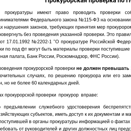
Прокурорская проверка по
ы прокуратуры имеют право проводить проверки со
инимателями Федерального закона №115-ФЗ на основании
ах нарушения законов, требующих принятия мер прокурором,
ровергнуть без проведения указанной проверки. Это прави
 от 17.01.1992 №2202-1 "О прокуратуре Российской Федер
ки по под фт могут быть материалы проверки поступившие 
ная палата, Банк России, Роскомнадзор, ФНС России).
роведения прокурорской проверки
не должен превышать 
ючительных случаях, по решению прокурора или его зам
н, но не более 60 календарных дней.
ах прокурорской проверки прокурор вправе:
о предъявлении служебного удостоверения беспрепятс
озяйствующих субъектов, иметь доступ к их документам и м
 поступившей в органы прокуратуры информацией о фактах
ребовать от руководителей и других должностных лиц пре