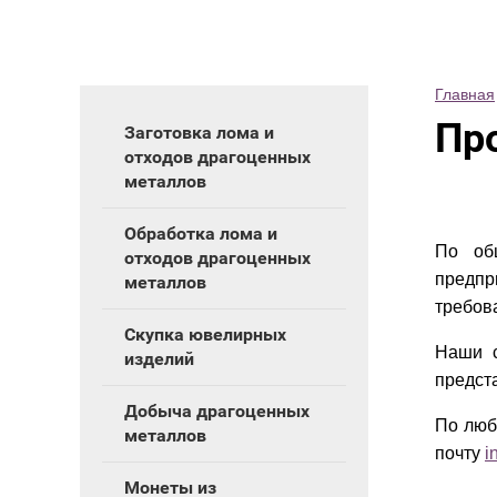
Главная
Пр
Заготовка лома и
отходов драгоценных
металлов
Обработка лома и
По об
отходов драгоценных
предпр
металлов
требов
Скупка ювелирных
Наши с
изделий
предст
Добыча драгоценных
По люб
металлов
почту
i
Монеты из