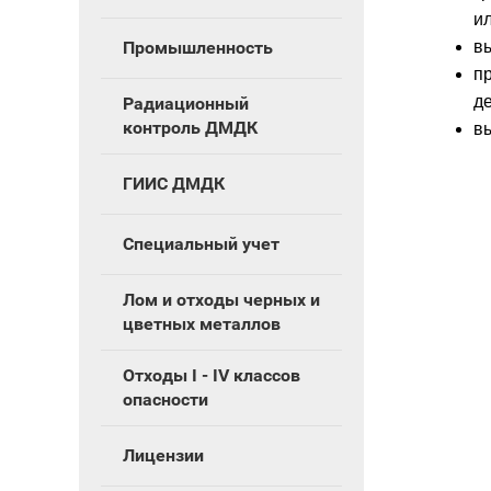
ил
в
Промышленность
п
д
Радиационный
контроль ДМДК
в
ГИИС ДМДК
Специальный учет
Лом и отходы черных и
цветных металлов
Отходы I - IV классов
опасности
Лицензии