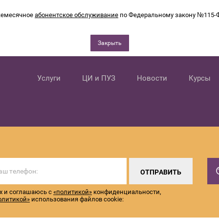
емесячное
абонентское обслуживание
по Федеральному закону №115-
Закрыть
Услуги
ЦИ и ПУЗ
Новости
Курсы
ОТПРАВИТЬ
х и соглашаюсь с
«политикой»
конфиденциальности,
олитикой»
использования файлов cookie: