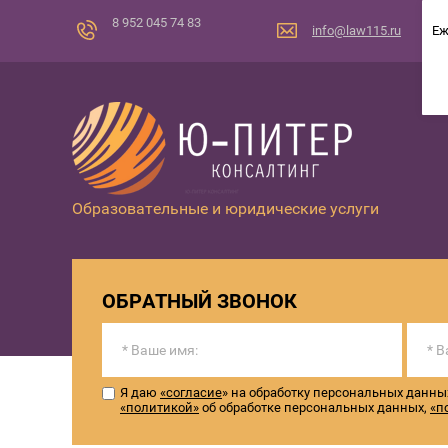
8 952 045 74 83
info@law115.ru
Еж
Образовательные и юридические услуги
ОБРАТНЫЙ ЗВОНОК
Я даю
«согласие
» на обработку персональных данны
«политикой»
об обработке персональных данных,
«п