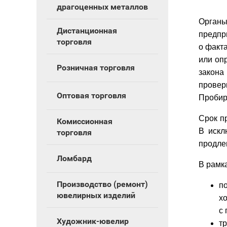
драгоценных металлов
Орган
Дистанционная
предпр
торговля
о факт
или оп
Розничная торговля
закона
провер
Оптовая торговля
Пробир
Срок п
Комиссионная
В искл
торговля
продле
Ломбард
В рамк
Производство (ремонт)
п
ювелирных изделий
х
с
Художник-ювелир
т